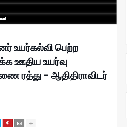
load
னர் உயர்கல்வி பெற்ற
க்க ஊதிய உயர்வு
ணை ரத்து - ஆதிதிராவிடர்