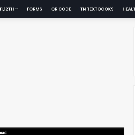
11,12TH
FORMS
QR CODE
TN TEXT BOOKS
HEALT
load