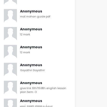
Anonymous
mat mohan guide pdf
Anonymous
12 mark
Anonymous
12 mark
Anonymous
Gayathri Gayathri
Anonymous
give link 6th7th8th english lesson
plan term -3
Anonymous
ஹாய் zoom class நடக்குமா