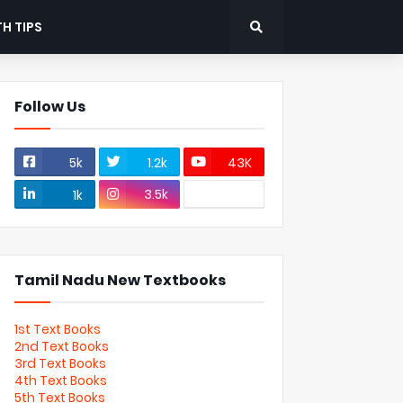
H TIPS
Follow Us
5k
1.2k
43K
3.5k
1k
Tamil Nadu New Textbooks
1st Text Books
2nd Text Books
3rd Text Books
4th Text Books
5th Text Books