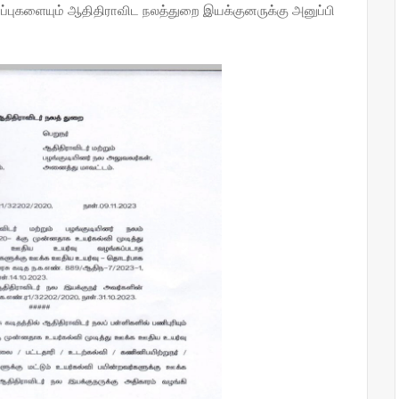
்புகளையும் ஆதிதிராவிட நலத்துறை இயக்குனருக்கு அனுப்பி