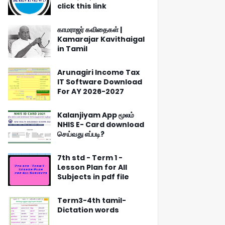
click this link
காமராஜர் கவிதைகள் |
Kamarajar Kavithaigal
in Tamil
Arunagiri Income Tax
IT Software Download
For AY 2026-2027
Kalanjiyam App மூலம்
NHIS E- Card download
செய்வது எப்படி?
7th std - Term 1 -
Lesson Plan for All
Subjects in pdf file
Term3-4th tamil-
Dictation words