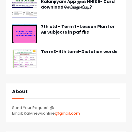
Kalanjiyam App மூலம் NHIS E- Card
download செய்வது எப்படி?
7th std - Term 1 - Lesson Plan for
All Subjects in pdf file
Term3-4th tamil-Dictation words
About
Send Your Request @
Email: Kalvinewsonline
@gmail.com