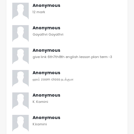
Anonymous
12 mark
Anonymous
Gayathri Gayathri
Anonymous
give link 6th7th8th english lesson plan term -3
Anonymous
ஹாய் zoom class நடக்குமா
Anonymous
K. Kamini
Anonymous
K.kamini