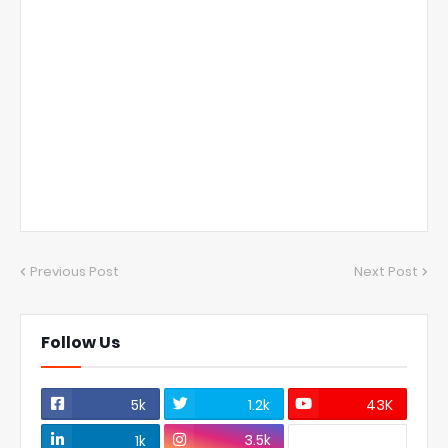
Previous Post
Next Post
Follow Us
5k
1.2k
43K
3.5k
1k