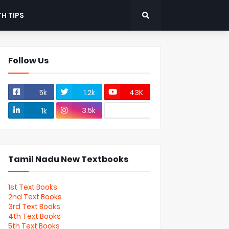
H TIPS
Follow Us
5k
1.2k
43K
3.5k
1k
Tamil Nadu New Textbooks
1st Text Books
2nd Text Books
3rd Text Books
4th Text Books
5th Text Books