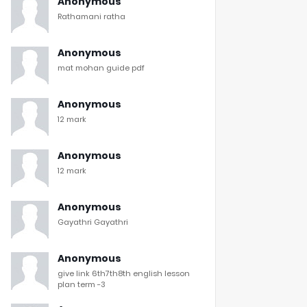
Anonymous
Rathamani ratha
Anonymous
mat mohan guide pdf
Anonymous
12 mark
Anonymous
12 mark
Anonymous
Gayathri Gayathri
Anonymous
give link 6th7th8th english lesson
plan term -3