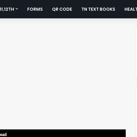
11,12TH
FORMS
QR CODE
TN TEXT BOOKS
HEALT
load