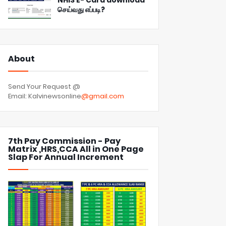
NHIS E- Card download
செய்வது எப்படி?
About
Send Your Request @
Email: Kalvinewsonline
@gmail.com
7th Pay Commission - Pay
Matrix ,HRS,CCA All in One Page
Slap For Annual Increment