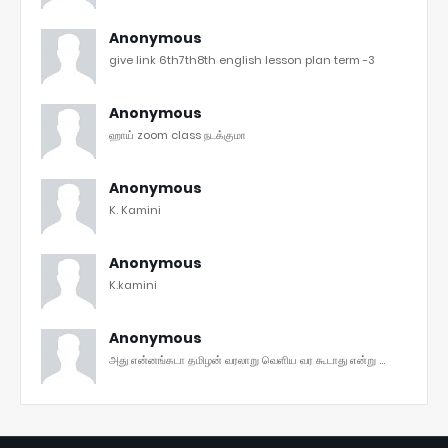
Anonymous
give link 6th7th8th english lesson plan term -3
Anonymous
ஹாய் zoom class நடக்குமா
Anonymous
K. Kamini
Anonymous
K.kamini
Anonymous
அது என்னங்கடா தமிழன் வரலாறு வெளிய வர கூடாது என்று ...