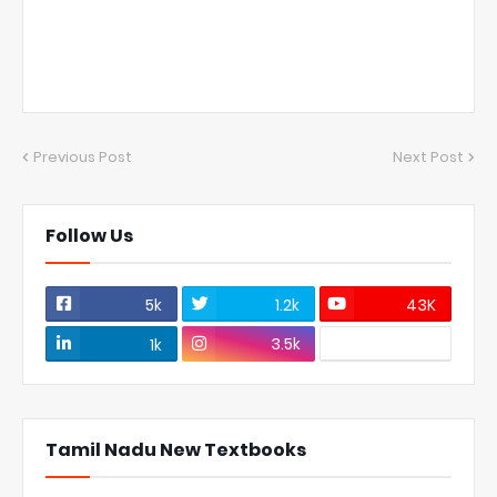
Previous Post
Next Post
Follow Us
5k
1.2k
43K
3.5k
1k
Tamil Nadu New Textbooks