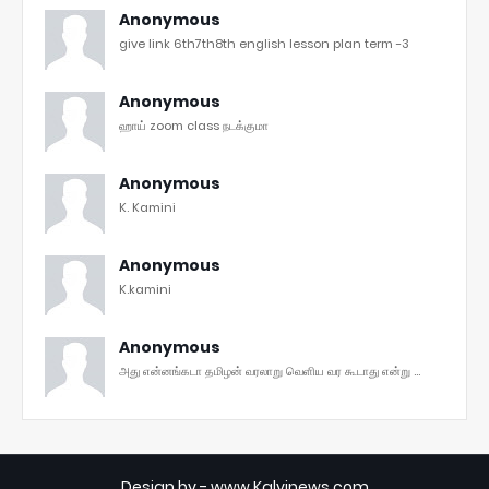
Anonymous
give link 6th7th8th english lesson plan term -3
Anonymous
ஹாய் zoom class நடக்குமா
Anonymous
K. Kamini
Anonymous
K.kamini
Anonymous
அது என்னங்கடா தமிழன் வரலாறு வெளிய வர கூடாது என்று ...
Design by -
www.Kalvinews.com