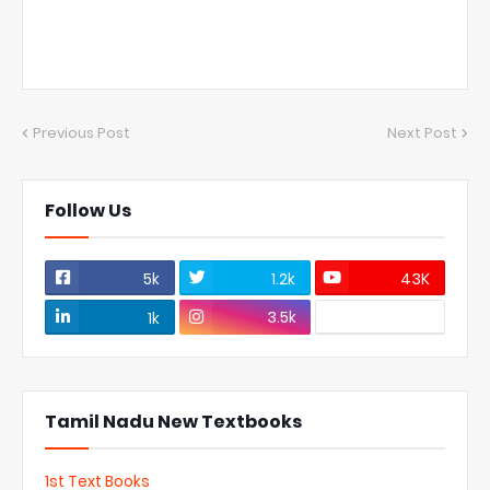
Previous Post
Next Post
Follow Us
5k
1.2k
43K
3.5k
1k
Tamil Nadu New Textbooks
1st Text Books