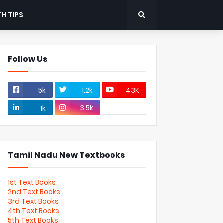
H TIPS
Follow Us
5k
1.2k
43K
3.5k
1k
Tamil Nadu New Textbooks
1st Text Books
2nd Text Books
3rd Text Books
4th Text Books
5th Text Books