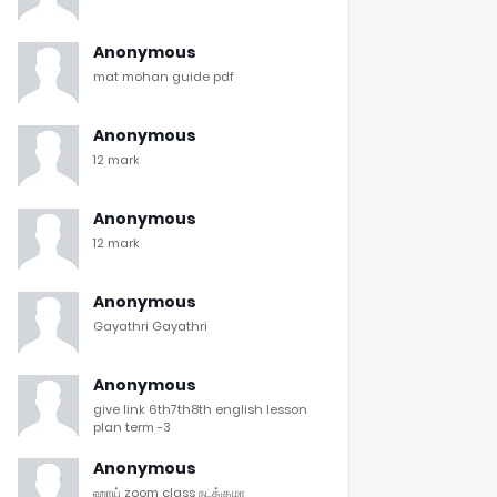
Anonymous
mat mohan guide pdf
Anonymous
12 mark
Anonymous
12 mark
Anonymous
Gayathri Gayathri
Anonymous
give link 6th7th8th english lesson
plan term -3
Anonymous
ஹாய் zoom class நடக்குமா