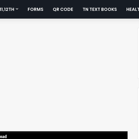
11,12TH
FORMS
QR CODE
TN TEXT BOOKS
HEALT
load