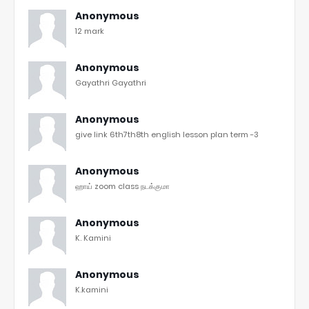
Anonymous
12 mark
Anonymous
Gayathri Gayathri
Anonymous
give link 6th7th8th english lesson plan term -3
Anonymous
ஹாய் zoom class நடக்குமா
Anonymous
K. Kamini
Anonymous
K.kamini