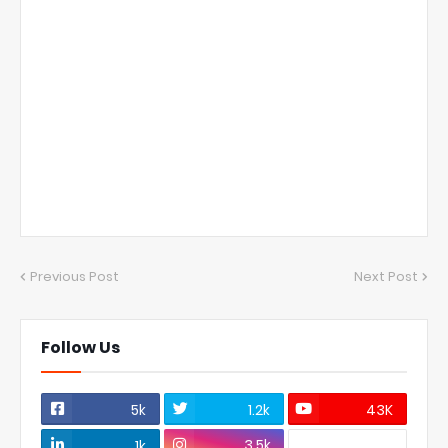
Previous Post
Next Post
Follow Us
5k
1.2k
43K
3.5k
1k