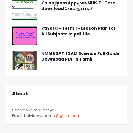
Kalanjiyam App மூலம் NHIS E- Card
download செய்வது எப்படி?
7th std - Term 1 - Lesson Plan for
All Subjects in pdf file
NMMS SAT EXAM Science Full Guide
Download PDF in Tamil
About
Send Your Request @
Email: Kalvinewsonline
@gmail.com