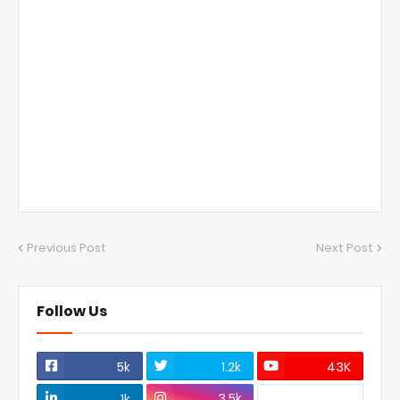
Previous Post
Next Post
Follow Us
5k
1.2k
43K
3.5k
1k