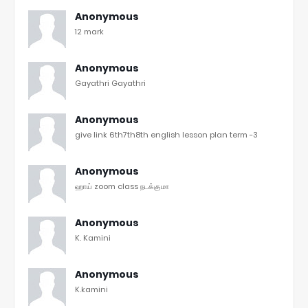
Anonymous
12 mark
Anonymous
Gayathri Gayathri
Anonymous
give link 6th7th8th english lesson plan term -3
Anonymous
ஹாய் zoom class நடக்குமா
Anonymous
K. Kamini
Anonymous
K.kamini