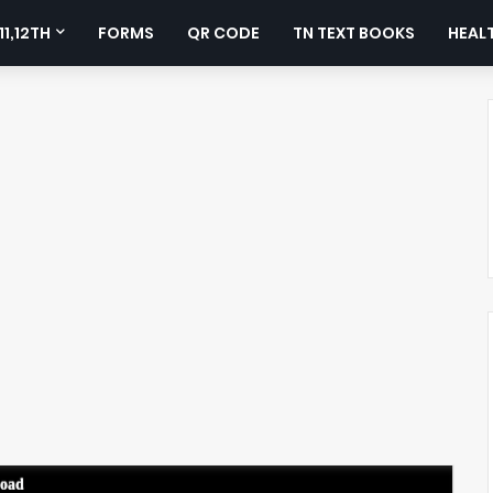
11,12TH
FORMS
QR CODE
TN TEXT BOOKS
HEALT
load