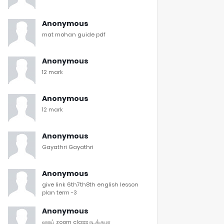
Anonymous
mat mohan guide pdf
Anonymous
12 mark
Anonymous
12 mark
Anonymous
Gayathri Gayathri
Anonymous
give link 6th7th8th english lesson
plan term -3
Anonymous
ஹாய் zoom class நடக்குமா