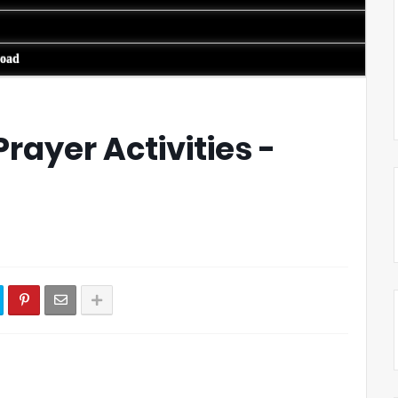
load
rayer Activities -