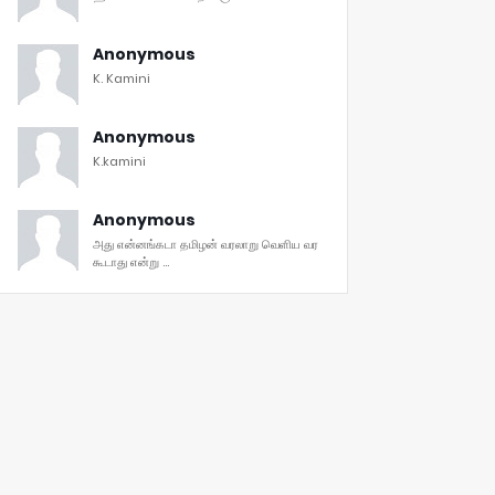
Anonymous
K. Kamini
Anonymous
K.kamini
Anonymous
அது என்னங்கடா தமிழன் வரலாறு வெளிய வர
கூடாது என்று ...