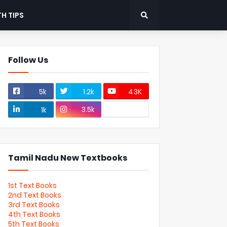
H TIPS
Follow Us
5k
1.2k
43K
3.5k
1k
Tamil Nadu New Textbooks
1st Text Books
2nd Text Books
3rd Text Books
4th Text Books
5th Text Books