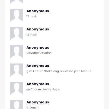
Anonymous
12 mark
Anonymous
12 mark
Anonymous
Gayathri Gayathri
Anonymous
give link 6th7th8th english lesson plan term -3
Anonymous
ஹாய் zoom class நடக்குமா
Anonymous
K. Kamini