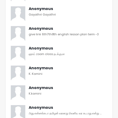
Anonymous
Gayathri Gayathri
Anonymous
give link 6th7th8th english lesson plan term -3
Anonymous
ஹாய் zoom class நடக்குமா
Anonymous
K. Kamini
Anonymous
K.kamini
Anonymous
அது என்னங்கடா தமிழன் வரலாறு வெளிய வர கூடாது என்று ...