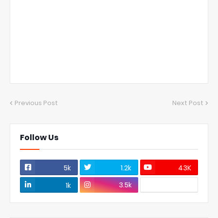
Previous Post
Next Post
Follow Us
5k
1.2k
43K
3.5k
1k