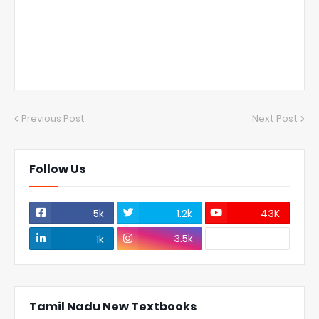
Previous Post
Next Post
Follow Us
5k
1.2k
43K
3.5k
1k
Tamil Nadu New Textbooks