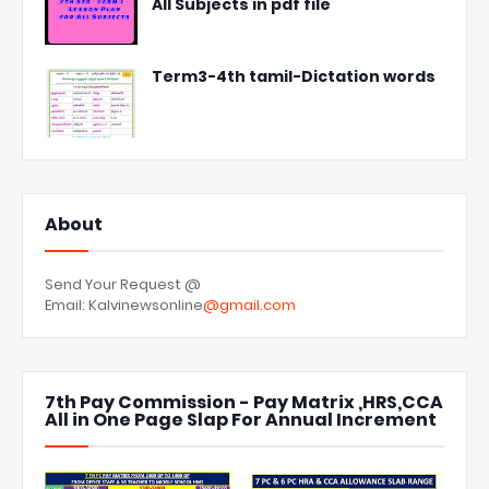
All Subjects in pdf file
Term3-4th tamil-Dictation words
About
Send Your Request @
Email: Kalvinewsonline
@gmail.com
7th Pay Commission - Pay Matrix ,HRS,CCA
All in One Page Slap For Annual Increment