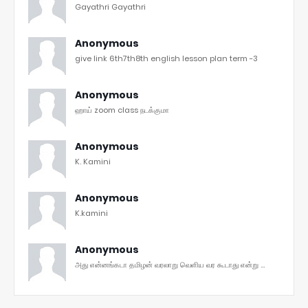
Gayathri Gayathri
Anonymous
give link 6th7th8th english lesson plan term -3
Anonymous
ஹாய் zoom class நடக்குமா
Anonymous
K. Kamini
Anonymous
K.kamini
Anonymous
அது என்னங்கடா தமிழன் வரலாறு வெளிய வர கூடாது என்று ...