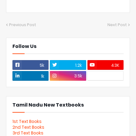
Previous Post
Next Post
Follow Us
5k
1.2k
43K
3.5k
1k
Tamil Nadu New Textbooks
1st Text Books
2nd Text Books
3rd Text Books