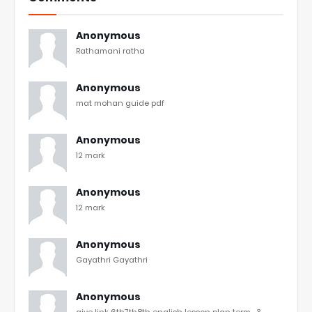
Anonymous
Rathamani ratha
Anonymous
mat mohan guide pdf
Anonymous
12 mark
Anonymous
12 mark
Anonymous
Gayathri Gayathri
Anonymous
give link 6th7th8th english lesson plan term -3