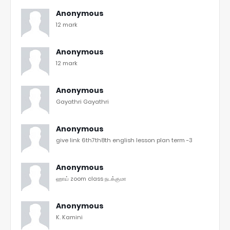
Anonymous
12 mark
Anonymous
12 mark
Anonymous
Gayathri Gayathri
Anonymous
give link 6th7th8th english lesson plan term -3
Anonymous
ஹாய் zoom class நடக்குமா
Anonymous
K. Kamini