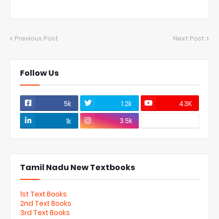
Previous Post
Next Post
Follow Us
5k
1.2k
43K
3.5k
1k
Tamil Nadu New Textbooks
1st Text Books
2nd Text Books
3rd Text Books