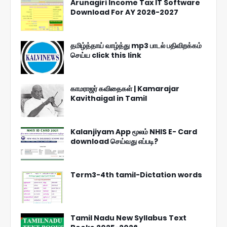
Arunagiri Income Tax IT Software
Download For AY 2026-2027
தமிழ்த்தாய் வாழ்த்து mp3 பாடல் பதிவிறக்கம்
செய்ய click this link
காமராஜர் கவிதைகள் | Kamarajar
Kavithaigal in Tamil
Kalanjiyam App மூலம் NHIS E- Card
download செய்வது எப்படி?
Term3-4th tamil-Dictation words
Tamil Nadu New Syllabus Text