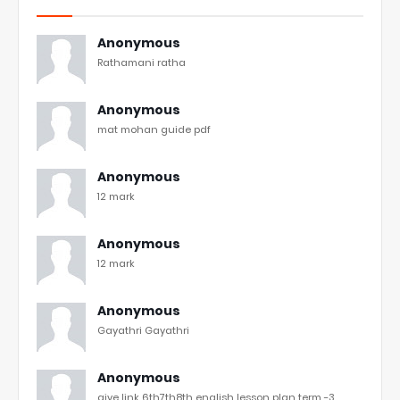
Anonymous
Rathamani ratha
Anonymous
mat mohan guide pdf
Anonymous
12 mark
Anonymous
12 mark
Anonymous
Gayathri Gayathri
Anonymous
give link 6th7th8th english lesson plan term -3