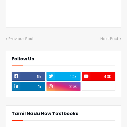
Previous Post
Next Post
Follow Us
5k
1.2k
43K
3.5k
1k
Tamil Nadu New Textbooks