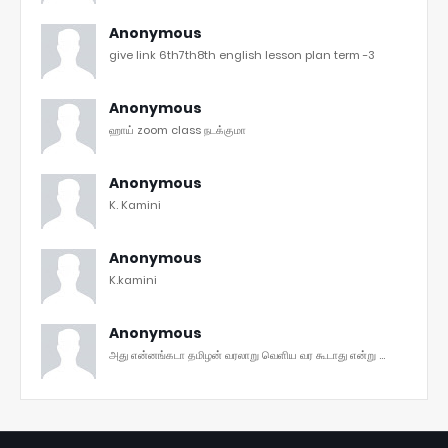
Anonymous
give link 6th7th8th english lesson plan term -3
Anonymous
ஹாய் zoom class நடக்குமா
Anonymous
K. Kamini
Anonymous
K.kamini
Anonymous
அது என்னங்கடா தமிழன் வரலாறு வெளிய வர கூடாது என்று ...