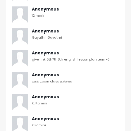
Anonymous
12 mark
Anonymous
Gayathri Gayathri
Anonymous
give link 6th7th8th english lesson plan term -3
Anonymous
ஹாய் zoom class நடக்குமா
Anonymous
K. Kamini
Anonymous
K.kamini