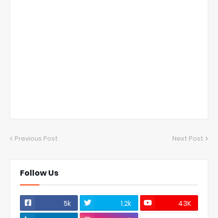
Previous Post
Next Post
Follow Us
5k
1.2k
43K