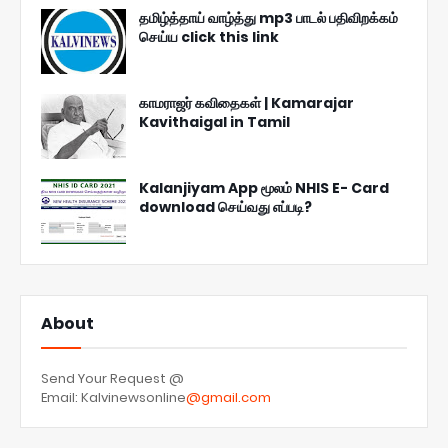
தமிழ்த்தாய் வாழ்த்து mp3 பாடல் பதிவிறக்கம்
செய்ய click this link
காமராஜர் கவிதைகள் | Kamarajar
Kavithaigal in Tamil
Kalanjiyam App மூலம் NHIS E- Card
download செய்வது எப்படி?
About
Send Your Request @
Email: Kalvinewsonline
@gmail.com