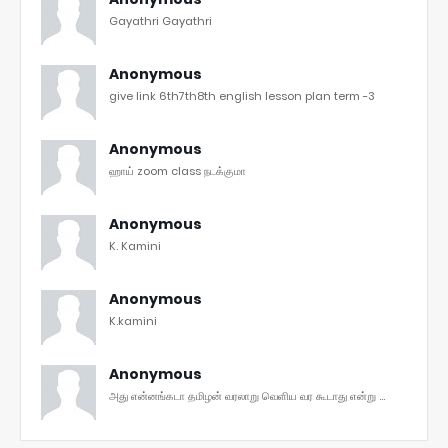
Gayathri Gayathri
Anonymous
give link 6th7th8th english lesson plan term -3
Anonymous
ஹாய் zoom class நடக்குமா
Anonymous
K. Kamini
Anonymous
K.kamini
Anonymous
அது என்னங்கடா தமிழன் வரலாறு வெளிய வர கூடாது என்று ...