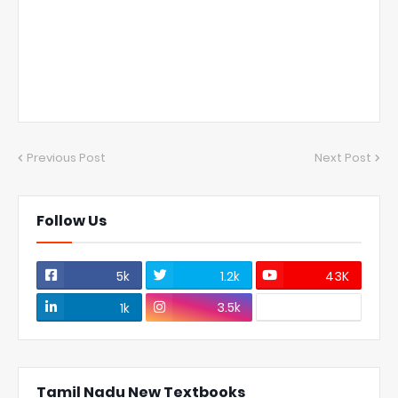
Previous Post
Next Post
Follow Us
5k
1.2k
43K
3.5k
1k
Tamil Nadu New Textbooks