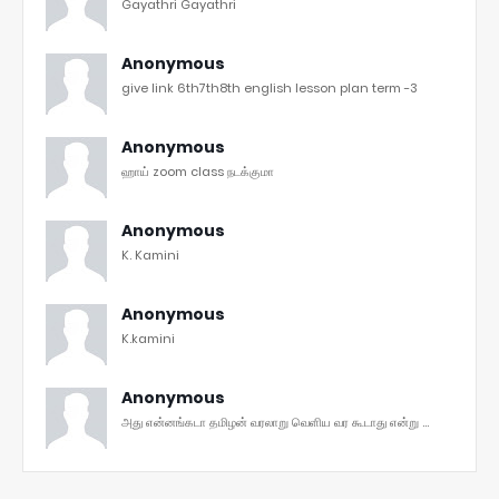
Gayathri Gayathri
Anonymous
give link 6th7th8th english lesson plan term -3
Anonymous
ஹாய் zoom class நடக்குமா
Anonymous
K. Kamini
Anonymous
K.kamini
Anonymous
அது என்னங்கடா தமிழன் வரலாறு வெளிய வர கூடாது என்று ...