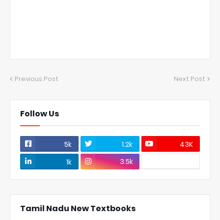
Previous Post
Next Post
Follow Us
5k
1.2k
43K
3.5k
1k
Tamil Nadu New Textbooks