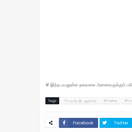
# இந்த பயனுள்ள தகவலை அனைவருக்கும் பகிருங
Tags
7.5 சதவீத இட ஒதுக்கீடு
RTI letter
RTI L
Facebook
Twitter