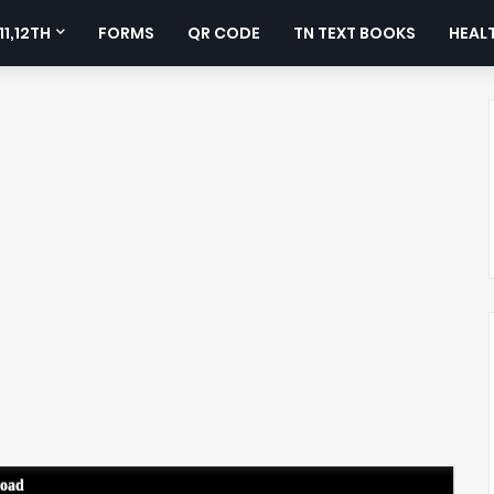
11,12TH
FORMS
QR CODE
TN TEXT BOOKS
HEALT
load