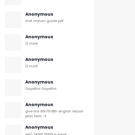
Anonymous
mat mohan guide pdf
Anonymous
12 mark
Anonymous
12 mark
Anonymous
Gayathri Gayathri
Anonymous
give link 6th7th8th english lesson
plan term -3
Anonymous
ஹாய் zoom class நடக்குமா