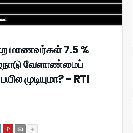
load
ன்ற மாணவர்கள் 7.5 %
ிழ்நாடு வேளாண்மைப்
பயில முடியுமா? - RTI