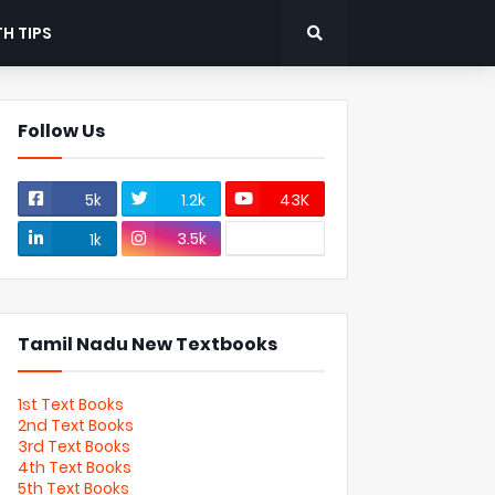
H TIPS
Follow Us
5k
1.2k
43K
3.5k
1k
Tamil Nadu New Textbooks
1st Text Books
2nd Text Books
3rd Text Books
4th Text Books
5th Text Books