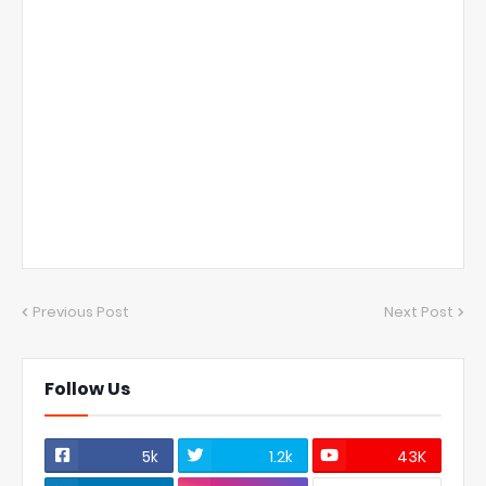
Previous Post
Next Post
Follow Us
5k
1.2k
43K