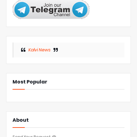
Kalvi News
Most Popular
About
Send Your Request @