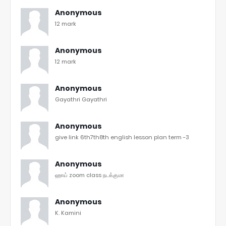
Anonymous
12 mark
Anonymous
12 mark
Anonymous
Gayathri Gayathri
Anonymous
give link 6th7th8th english lesson plan term -3
Anonymous
ஹாய் zoom class நடக்குமா
Anonymous
K. Kamini