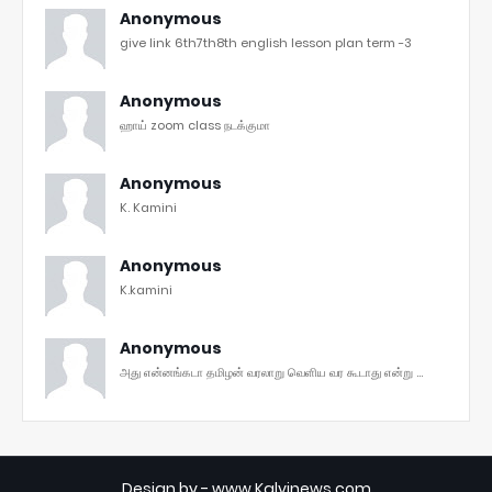
Anonymous
give link 6th7th8th english lesson plan term -3
Anonymous
ஹாய் zoom class நடக்குமா
Anonymous
K. Kamini
Anonymous
K.kamini
Anonymous
அது என்னங்கடா தமிழன் வரலாறு வெளிய வர கூடாது என்று ...
Design by -
www.Kalvinews.com