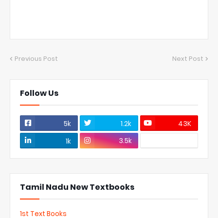
Previous Post
Next Post
Follow Us
5k
1.2k
43K
3.5k
1k
Tamil Nadu New Textbooks
1st Text Books