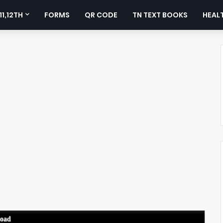
11,12TH
FORMS
QR CODE
TN TEXT BOOKS
HEALT
load