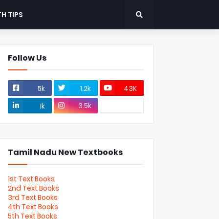
H TIPS
Follow Us
5k
1.2k
43K
3.5k
1k
Tamil Nadu New Textbooks
1st Text Books
2nd Text Books
3rd Text Books
4th Text Books
5th Text Books