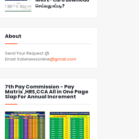
NHIS E- Card download
செய்வது எப்படி?
About
Send Your Request @
Email: Kalvinewsonline
@gmail.com
7th Pay Commission - Pay
Matrix ,HRS,CCA All in One Page
Slap For Annual Increment