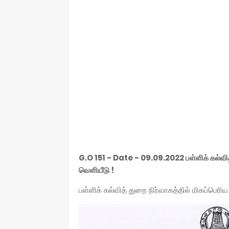
G.O 151 - Date - 09.09.2022 பள்ளிக் கல்வித
வெளியீடு !
பள்ளிக் கல்வித் துறை நிர்வாகத்தில் மிகப்பெர