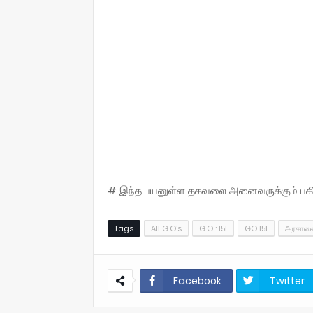
# இந்த பயனுள்ள தகவலை அனைவருக்கும் பகிருங
Tags
All G.O's
G.O : 151
GO 151
அரசாணை
Facebook
Twitter