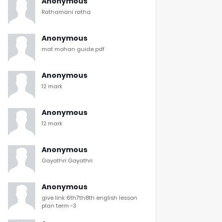
Anonymous
Rathamani ratha
Anonymous
mat mohan guide pdf
Anonymous
12 mark
Anonymous
12 mark
Anonymous
Gayathri Gayathri
Anonymous
give link 6th7th8th english lesson
plan term -3