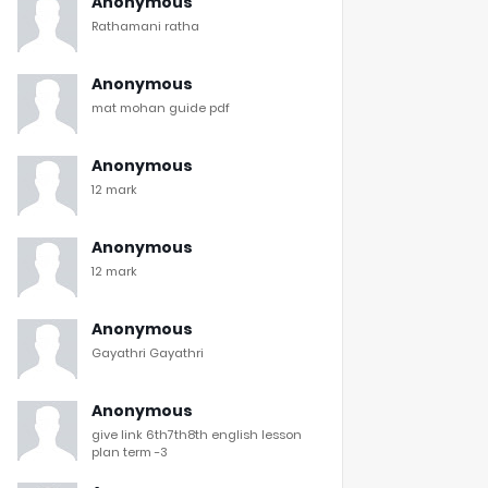
Anonymous
Rathamani ratha
Anonymous
mat mohan guide pdf
Anonymous
12 mark
Anonymous
12 mark
Anonymous
Gayathri Gayathri
Anonymous
give link 6th7th8th english lesson
plan term -3