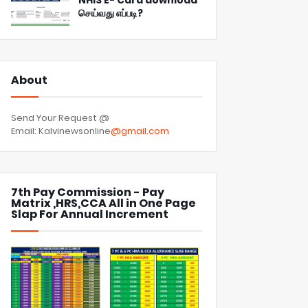
NHIS E- Card download
செய்வது எப்படி?
About
Send Your Request @
Email: Kalvinewsonline
@gmail.com
7th Pay Commission - Pay
Matrix ,HRS,CCA All in One Page
Slap For Annual Increment