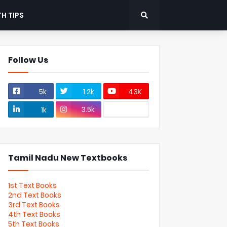
H TIPS
Follow Us
5k
1.2k
43K
3.5k
1k
Tamil Nadu New Textbooks
1st Text Books
2nd Text Books
3rd Text Books
4th Text Books
5th Text Books