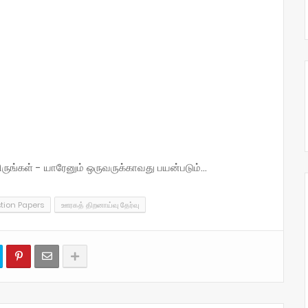
்கள் - யாரேனும் ஒருவருக்காவது பயன்படும்...
tion Papers
ஊரகத் திறனாய்வு தேர்வு