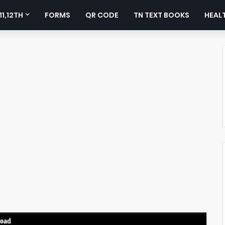
11,12TH
FORMS
QR CODE
TN TEXT BOOKS
HEALT
load