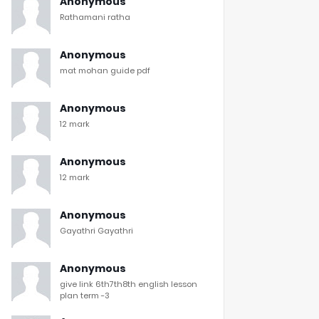
Anonymous
Rathamani ratha
Anonymous
mat mohan guide pdf
Anonymous
12 mark
Anonymous
12 mark
Anonymous
Gayathri Gayathri
Anonymous
give link 6th7th8th english lesson
plan term -3