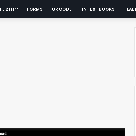
11,12TH
FORMS
QR CODE
TN TEXT BOOKS
HEALT
load