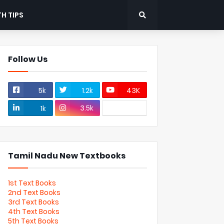
H TIPS
Follow Us
5k
1.2k
43K
3.5k
1k
Tamil Nadu New Textbooks
1st Text Books
2nd Text Books
3rd Text Books
4th Text Books
5th Text Books