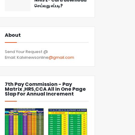
NHIS E- Card download
செய்வது எப்படி?
About
Send Your Request @
Email: Kalvinewsonline
@gmail.com
7th Pay Commission - Pay
Matrix ,HRS,CCA All in One Page
Slap For Annual Increment