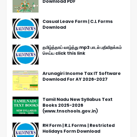
Download PDF
Casual Leave Form | C.L Forms
Download
தமிழ்த்தாய் வாழ்த்து mp3 பாடல் பதிவிறக்கம்
செய்ய click this link
Arunagiri Income Tax IT Software
Download For AY 2026-2027
Tamil Nadu New Syllabus Text
Books 2025-2026
(www.tnschools.gov.in)
RH Form | R.L Forms | Restricted
Holidays Form Download