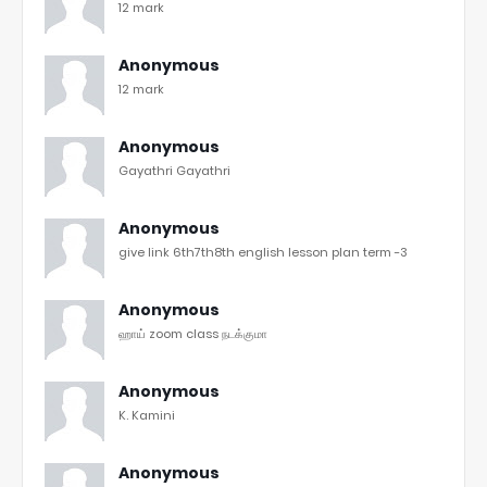
12 mark
Anonymous
12 mark
Anonymous
Gayathri Gayathri
Anonymous
give link 6th7th8th english lesson plan term -3
Anonymous
ஹாய் zoom class நடக்குமா
Anonymous
K. Kamini
Anonymous