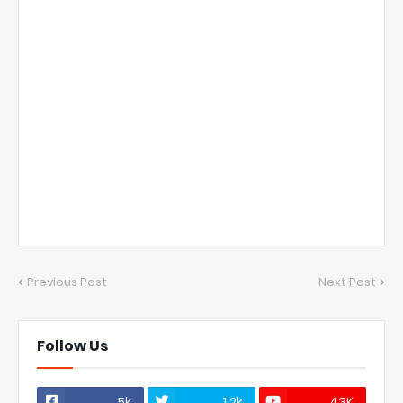
Previous Post
Next Post
Follow Us
5k
1.2k
43K