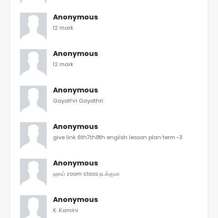
Anonymous
12 mark
Anonymous
12 mark
Anonymous
Gayathri Gayathri
Anonymous
give link 6th7th8th english lesson plan term -3
Anonymous
ஹாய் zoom class நடக்குமா
Anonymous
K. Kamini