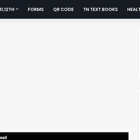
11,12TH
FORMS
QR CODE
TN TEXT BOOKS
HEALT
load