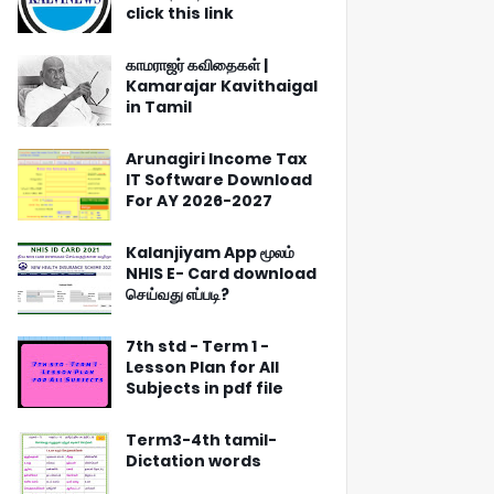
click this link
காமராஜர் கவிதைகள் |
Kamarajar Kavithaigal
in Tamil
Arunagiri Income Tax
IT Software Download
For AY 2026-2027
Kalanjiyam App மூலம்
NHIS E- Card download
செய்வது எப்படி?
7th std - Term 1 -
Lesson Plan for All
Subjects in pdf file
Term3-4th tamil-
Dictation words