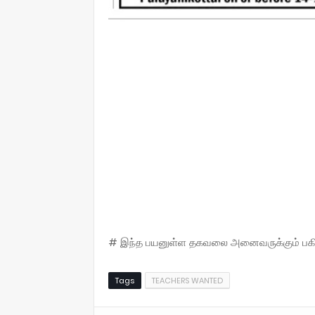
# இந்த பயனுள்ள தகவலை அனைவருக்கும் பகிருங
Tags
TEACHERS WANTED