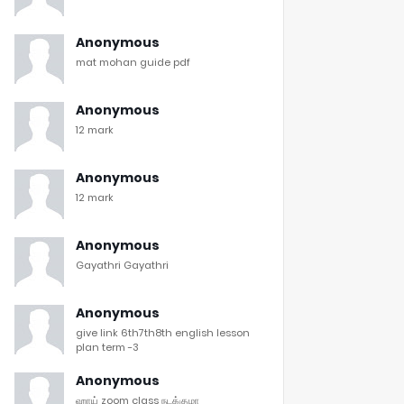
Anonymous
mat mohan guide pdf
Anonymous
12 mark
Anonymous
12 mark
Anonymous
Gayathri Gayathri
Anonymous
give link 6th7th8th english lesson
plan term -3
Anonymous
ஹாய் zoom class நடக்குமா