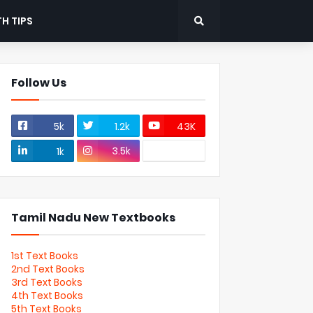
H TIPS
Follow Us
5k
1.2k
43K
3.5k
1k
Tamil Nadu New Textbooks
1st Text Books
2nd Text Books
3rd Text Books
4th Text Books
5th Text Books