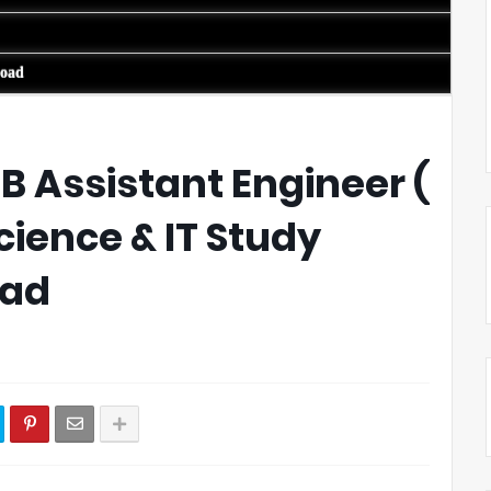
load
 Assistant Engineer (
ience & IT Study
oad