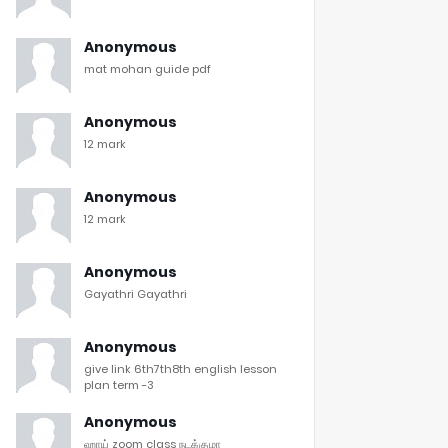
Anonymous
mat mohan guide pdf
Anonymous
12 mark
Anonymous
12 mark
Anonymous
Gayathri Gayathri
Anonymous
give link 6th7th8th english lesson
plan term -3
Anonymous
ஹாய் zoom class நடக்குமா