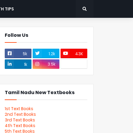
H TIPS
Follow Us
5k
1.2k
43K
3.5k
1k
Tamil Nadu New Textbooks
1st Text Books
2nd Text Books
3rd Text Books
4th Text Books
5th Text Books