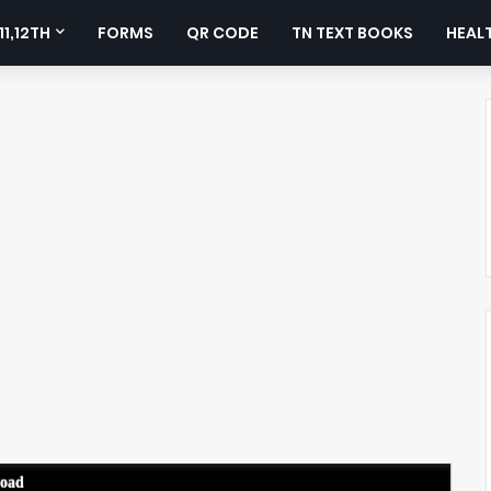
11,12TH
FORMS
QR CODE
TN TEXT BOOKS
HEALT
load