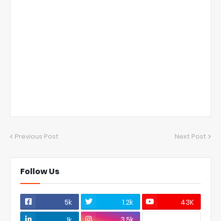
Previous Post
Next Post
Follow Us
5k
1.2k
43K
3.5k
1k