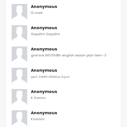
Anonymous
12 mark
Anonymous
Gayathri Gayathri
Anonymous
give link 6th7th8th english lesson plan term -3
Anonymous
ஹாய் zoom class நடக்குமா
Anonymous
K. Kamini
Anonymous
K.kamini