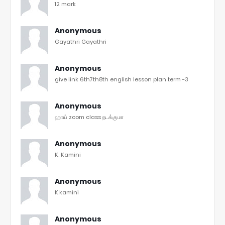
12 mark
Anonymous
Gayathri Gayathri
Anonymous
give link 6th7th8th english lesson plan term -3
Anonymous
ஹாய் zoom class நடக்குமா
Anonymous
K. Kamini
Anonymous
K.kamini
Anonymous