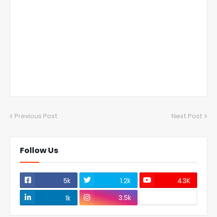
Previous Post
Next Post
Follow Us
5k
1.2k
43K
3.5k
1k