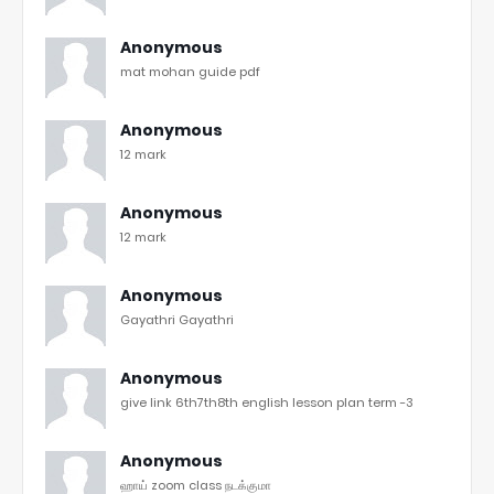
Anonymous
mat mohan guide pdf
Anonymous
12 mark
Anonymous
12 mark
Anonymous
Gayathri Gayathri
Anonymous
give link 6th7th8th english lesson plan term -3
Anonymous
ஹாய் zoom class நடக்குமா