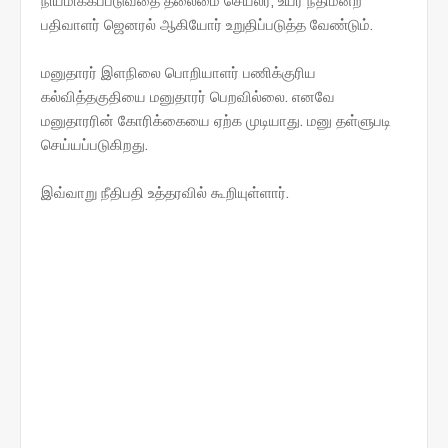
நியமிக்கப்படுவதை தலைமை செயலர், உயர் நீதிமன்ற
பதிவாளர் ஜெனரல் ஆகியோர் உறுதிப்படுத்த வேண்டும்.
மனுதாரர் இளநிலை பொறியாளர் பணிக்குரிய
கல்வித்தகுதியை மனுதாரர் பெறவில்லை. எனவே
மனுதாரரின் கோரிக்கையை ஏற்க முடியாது. மனு தள்ளுபடி
செய்யப்படுகிறது.
இவ்வாறு நீதிபதி உத்தரவில் கூறியுள்ளார்.