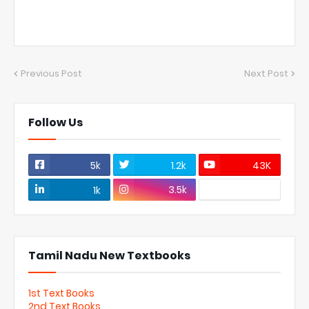
Previous Post
Next Post
Follow Us
5k
1.2k
43K
3.5k
1k
Tamil Nadu New Textbooks
1st Text Books
2nd Text Books