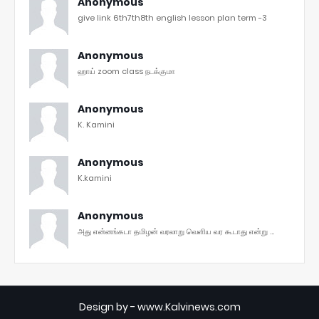
Anonymous
give link 6th7th8th english lesson plan term -3
Anonymous
ஹாய் zoom class நடக்குமா
Anonymous
K. Kamini
Anonymous
K.kamini
Anonymous
அது என்னங்கடா தமிழன் வரலாறு வெளிய வர கூடாது என்று ...
Design by -
www.Kalvinews.com