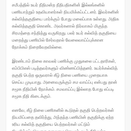
சமீபத்தில் உயர் நீதிமன்ற நீதிபதிகளின் இல்லங்களில்
பணியாற்றும் உதவியாளர்கள் நியமிக்கப்பட்டனர். இவர்களின்
கல்வித்தகுதியை பார்க்கும் போது மலைப்பாக உள்ளது. அதிக
கல்வித்தகுதி கொண்ட அவர்களால் நிர்வாகம் மிகுந்த
சிரமத்தை சந்தித்து வருகிறது. பலர் உயர் கல்வித் தகுதியை
மறைத்து பணியில் சேர்வதால் வேலைவாய்ப்புக்கான
நோக்கம் நிறைவேறவில்லை.
இரண்டாம் நிலை காவலர் பணிக்கு முதுகலை பட்டதாரிகள்,
எம்பிபிஎஸ் படித்தவர்களும் விண்ணப்பித்தனர். உயர்க்கல்வித்
தகுதி பெற்ற ஒருவரால் கீழ் நிலை பணியை முறையாக
செய்ய முடியாது. அனைவருக்கும் சம வாய்ப்பு என்பது தான்
சமூக நீதியின் நோக்கம். சமவாய்ப்பு இல்லாத போது எப்படி
சமூக நீதி கிடைக்கும்.
எனவே, கீழ் நிலை பணிகளில் கூடுதல் தகுதி பெற்றவர்கள்
நியமிப்பதை தவிர்த்து, அந்தந்த பணியின் தகுதிக்கு ஏற்ற
உரிய கல்வித் தகுதியை பெற்றவர்கள் மட்டும்