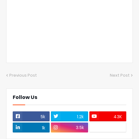
Previous Post
Next Post
Follow Us
5k
1.2k
43K
3.5k
1k