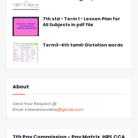
7th std - Term 1 - Lesson Plan for
All Subjects in pdf file
Term3-4th tamil-Dictation words
About
Send Your Request @
Email: Kalvinewsonline
@gmail.com
7th Pay Commission - Pay Matrix ,HRS,CCA