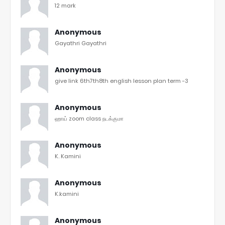
12 mark
Anonymous
Gayathri Gayathri
Anonymous
give link 6th7th8th english lesson plan term -3
Anonymous
ஹாய் zoom class நடக்குமா
Anonymous
K. Kamini
Anonymous
K.kamini
Anonymous