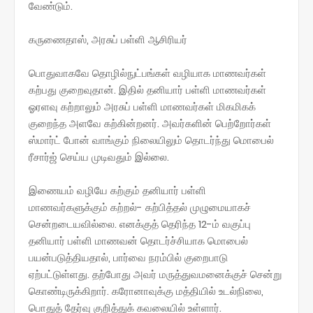
வேண்டும்.
கருணைதாஸ், அரசுப் பள்ளி ஆசிரியர்
பொதுவாகவே தொழில்நுட்பங்கள் வழியாக மாணவர்கள்
கற்பது குறைவுதான். இதில் தனியார் பள்ளி மாணவர்கள்
ஓரளவு கற்றாலும் அரசுப் பள்ளி மாணவர்கள் மிகமிகக்
குறைந்த அளவே கற்கின்றனர். அவர்களின் பெற்றோர்கள்
ஸ்மார்ட் போன் வாங்கும் நிலையிலும் தொடர்ந்து மொபைல்
ரீசார்ஜ் செய்ய முடிவதும் இல்லை.
இணையம் வழியே கற்கும் தனியார் பள்ளி
மாணவர்களுக்கும் கற்றல்- கற்பித்தல் முழுமையாகச்
சென்றடையவில்லை. எனக்குத் தெரிந்த 12-ம் வகுப்பு
தனியார் பள்ளி மாணவன் தொடர்ச்சியாக மொபைல்
பயன்படுத்தியதால், பார்வை நரம்பில் குறைபாடு
ஏற்பட்டுள்ளது. தற்போது அவர் மருத்துவமனைக்குச் சென்று
கொண்டிருக்கிறார். கரோனாவுக்கு மத்தியில் உடல்நிலை,
பொதுத் தேர்வு குறித்துக் கவலையில் உள்ளார்.