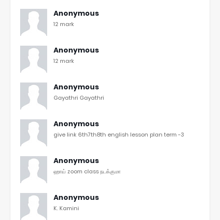
Anonymous
12 mark
Anonymous
12 mark
Anonymous
Gayathri Gayathri
Anonymous
give link 6th7th8th english lesson plan term -3
Anonymous
ஹாய் zoom class நடக்குமா
Anonymous
K. Kamini