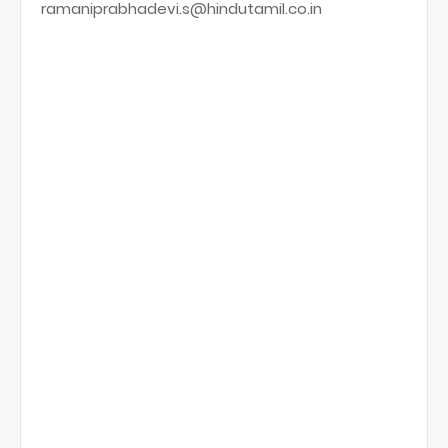
ramaniprabhadevi.s@hindutamil.co.in