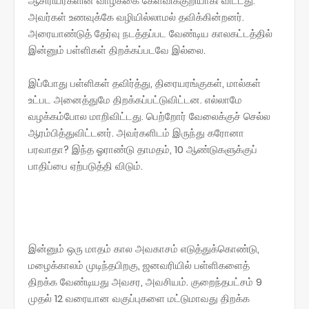
ஆசிரியர்களின் வாழ்க்கை கேள்விக்குறியாகி விட்டது.
அவர்கள் உணவுக்கே வழியில்லாமல் தவிக்கின்றனர்.
அரையாண்டுத் தேர்வு நடத்தப்பட வேண்டிய காலகட்டத்தில்
இன்னும் பள்ளிகள் திறக்கப்படவே இல்லை.
இப்போது பள்ளிகள் தவிர்த்து, திரையரங்குகள், மால்கள்
உட்பட அனைத்துமே திறக்கப்பட்டுவிட்டன. எல்லாமே
வழக்கம்போல மாறிவிட்டது. பெற்றோர் வேலைக்குச் செல்ல
ஆரம்பித்துவிட்டனர். அவர்களிடம் இருந்து கரோனா
பரவாதா? இந்த ஓராண்டு தாமதம், 10 ஆண்டுகளுக்குப்
பாதிப்பை ஏற்படுத்தி விடும்.
இன்னும் ஒரு மாதம் கால அவகாசம் எடுத்துக்கொண்டு,
மழைக்காலம் முடிந்தபிறகு, ஜனவரியில் பள்ளிகளைத்
திறக்க வேண்டியது அவசர, அவசியம். குறைந்தபட்சம் 9
முதல் 12 வரையான வகுப்புகளை மட்டுமாவது திறக்க