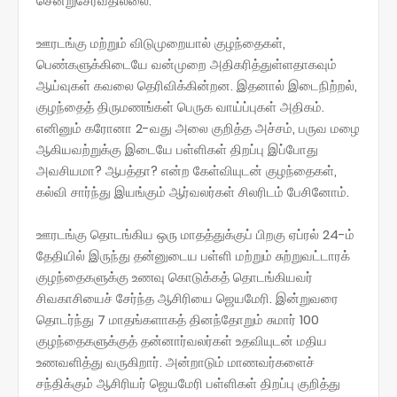
சென்றுசேர்வதில்லை.
ஊரடங்கு மற்றும் விடுமுறையால் குழந்தைகள்,
பெண்களுக்கிடையே வன்முறை அதிகரித்துள்ளதாகவும்
ஆய்வுகள் கவலை தெரிவிக்கின்றன. இதனால் இடைநிற்றல்,
குழந்தைத் திருமணங்கள் பெருக வாய்ப்புகள் அதிகம்.
எனினும் கரோனா 2-வது அலை குறித்த அச்சம், பருவ மழை
ஆகியவற்றுக்கு இடையே பள்ளிகள் திறப்பு இப்போது
அவசியமா? ஆபத்தா? என்ற கேள்வியுடன் குழந்தைகள்,
கல்வி சார்ந்து இயங்கும் ஆர்வலர்கள் சிலரிடம் பேசினோம்.
ஊரடங்கு தொடங்கிய ஒரு மாதத்துக்குப் பிறகு ஏப்ரல் 24-ம்
தேதியில் இருந்து தன்னுடைய பள்ளி மற்றும் சுற்றுவட்டாரக்
குழந்தைகளுக்கு உணவு கொடுக்கத் தொடங்கியவர்
சிவகாசியைச் சேர்ந்த ஆசிரியை ஜெயமேரி. இன்றுவரை
தொடர்ந்து 7 மாதங்களாகத் தினந்தோறும் சுமார் 100
குழந்தைகளுக்குத் தன்னார்வலர்கள் உதவியுடன் மதிய
உணவளித்து வருகிறார். அன்றாடும் மாணவர்களைச்
சந்திக்கும் ஆசிரியர் ஜெயமேரி பள்ளிகள் திறப்பு குறித்து