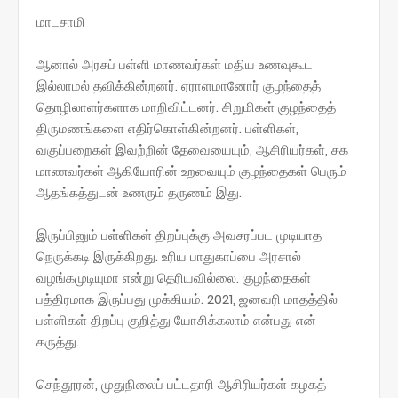
மாடசாமி
ஆனால் அரசுப் பள்ளி மாணவர்கள் மதிய உணவுகூட
இல்லாமல் தவிக்கின்றனர். ஏராளமானோர் குழந்தைத்
தொழிலாளர்களாக மாறிவிட்டனர். சிறுமிகள் குழந்தைத்
திருமணங்களை எதிர்கொள்கின்றனர். பள்ளிகள்,
வகுப்பறைகள் இவற்றின் தேவையையும், ஆசிரியர்கள், சக
மாணவர்கள் ஆகியோரின் உறவையும் குழந்தைகள் பெரும்
ஆதங்கத்துடன் உணரும் தருணம் இது.
இருப்பினும் பள்ளிகள் திறப்புக்கு அவசரப்பட முடியாத
நெருக்கடி இருக்கிறது. உரிய பாதுகாப்பை அரசால்
வழங்கமுடியுமா என்று தெரியவில்லை. குழந்தைகள்
பத்திரமாக இருப்பது முக்கியம். 2021, ஜனவரி மாதத்தில்
பள்ளிகள் திறப்பு குறித்து யோசிக்கலாம் என்பது என்
கருத்து.
செந்தூரன், முதுநிலைப் பட்டதாரி ஆசிரியர்கள் கழகத்