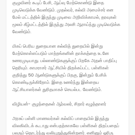
குழுவினர் கூடிப் பேசி, ஆய்வு மேற்கொண்டு இதை
முடிவெடுக்க வேண்டும். முதல்வர், கல்வி அமைச்சர் என
மேல் மட்டத்தில் இருந்து முடிவை அறிவிக்காமல், தரவுகள்
மூலம் கீழ்மட்டத்தில் இருந்து அலசி ஆராய்ந்து முடிவெடுக்க
வேண்டும்.
மிகப் பெரிய துறையான கல்வித் துறையில் இன்று
மேற்கொள்ளப்படும் மாற்றங்களின் தாக்கத்தை உடனே
உணரமுடியாது. பல்லாண்டுகளுக்குப் பிறகே அதன் பாதிப்பு
தெரியும். காமராசர் ஆட்சியில் திறக்கப்பட்ட பள்ளிகள்
குறித்து 50 ஆண்டுகளுக்குப் பிறகு, இன்றும் பேசிக்
கொண்டிருக்கிறோம். இதை உணர்ந்து இன்றைய
ஆட்சியாளர்கள் துரிதமாகச் செயல்பட வேண்டும்.
விழியன்- குழந்தைகள் ஆர்வலர், சிறார் எழுத்தாளர்
அரசுப் பள்ளி மாணவர்கள் கல்விப் பாதையில் இருந்து
விலகிவிடக் கூடாது என்பதற்காகவே பள்ளிகள் திறப்பதைப்
பலரும் தொடர்ந்து வலியுறுத்துகின்றனர். எனினும் ஓரிரு