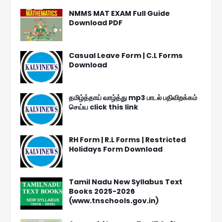
NMMS MAT EXAM Full Guide
Download PDF
Casual Leave Form | C.L Forms
Download
தமிழ்த்தாய் வாழ்த்து mp3 பாடல் பதிவிறக்கம்
செய்ய click this link
RH Form | R.L Forms | Restricted
Holidays Form Download
Tamil Nadu New Syllabus Text
Books 2025-2026
(www.tnschools.gov.in)