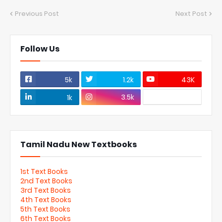
Previous Post
Next Post
Follow Us
5k
1.2k
43K
3.5k
1k
Tamil Nadu New Textbooks
1st Text Books
2nd Text Books
3rd Text Books
4th Text Books
5th Text Books
6th Text Books