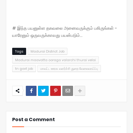
# இந்த பயனுள்ள தகவலை அனைவருக்கும் பகிருங்கள் -
யாரேனும் ஒருவருக்காவது பயன்படும்...
Tags
Madurai District Job
Madurai maavatta ooraga valarchi thurai velai
tn govt job
மாவட்ட ஊரக வளர்ச்சி துறை வேலைவாய்ப்பு
Post a Comment