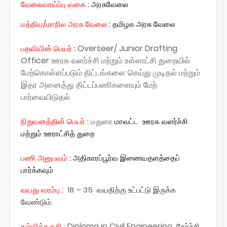
வேலைவாய்ப்பு வகை
:
அரசுவேலை
மத்திய/மாநில அரசு வேலை
: தமிழக அரசு வேலை
Overseer/ Junior Drafting
:
பதவியின் பெயர்
Officer ஊரக வளர்ச்சி மற்றும் உள்ளாட்சி துறையில்
மேற்கொள்ளப்படும் திட்டங்களை செய்து முடிதல் மற்றும்
இதர அனைத்து திட்டப்பணிகளையும் மேற்
பார்வையிடுதல்
நிறுவனத்தின் பெயர்
:
மதுரை
மாவட்ட ஊரக வளர்ச்சி
மற்றும் ஊராட்சித் துறை
பணி அனுபவம்
: அதிகாரப்பூர்வ இணையதளத்தைப்
பார்க்கவும்
வயது வரம்பு
:
18 – 35
வயதிற்கு உட்பட்டு இருக்க
வேண்டும்.
Diploma in Civil Engineering
கல்வித்தகுதி
:
தேர்ச்சி