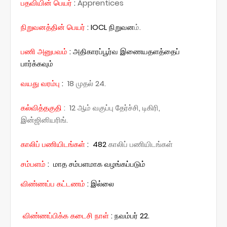
:
Apprentices
பதவியின் பெயர்
நிறுவனத்தின் பெயர்
:
IOCL நிறுவன
ம்.
பணி அனுபவம்
: அதிகாரப்பூர்வ இணையதளத்தைப்
பார்க்கவும்
வயது வரம்பு
:
18 முதல் 24.
கல்வித்தகுதி
: 12 ஆம் வகுப்பு தேர்ச்சி, டிகிரி,
இன்ஜினியரிங்.
காலிப் பணியிடங்கள்
: 482
காலிப் பணியிடங்கள்
சம்பளம்
: மாத சம்பளமாக வழங்கப்படும்
விண்ணப்ப கட்டணம்
: இல்லை
விண்ணப்பிக்க கடைசி நாள்
: நவம்பர் 22.