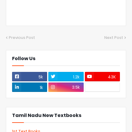
Previous Post
Next Post
Follow Us
5k
1.2k
43K
3.5k
1k
Tamil Nadu New Textbooks
1st Text Books