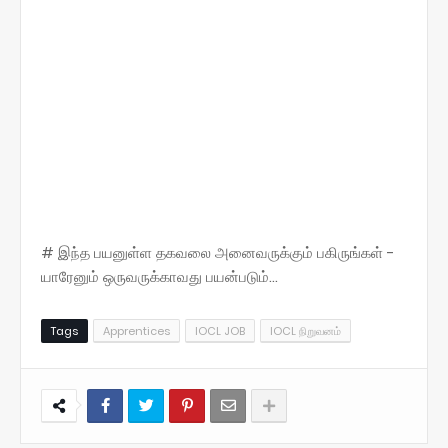
# இந்த பயனுள்ள தகவலை அனைவருக்கும் பகிருங்கள் -
யாரேனும் ஒருவருக்காவது பயன்படும்...
Tags
Apprentices
IOCL JOB
IOCL நிறுவனம்