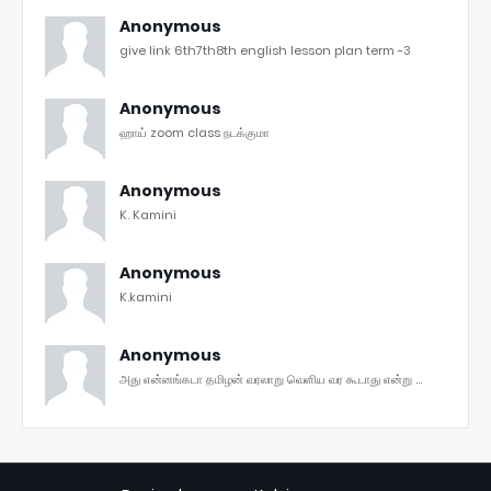
Anonymous
give link 6th7th8th english lesson plan term -3
Anonymous
ஹாய் zoom class நடக்குமா
Anonymous
K. Kamini
Anonymous
K.kamini
Anonymous
அது என்னங்கடா தமிழன் வரலாறு வெளிய வர கூடாது என்று ...