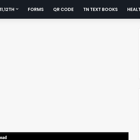
11,12TH
FORMS
QR CODE
TN TEXT BOOKS
HEALT
load