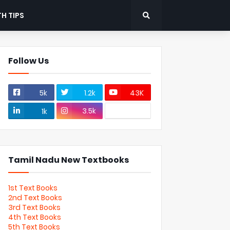
H TIPS
Follow Us
5k
1.2k
43K
3.5k
1k
Tamil Nadu New Textbooks
1st Text Books
2nd Text Books
3rd Text Books
4th Text Books
5th Text Books