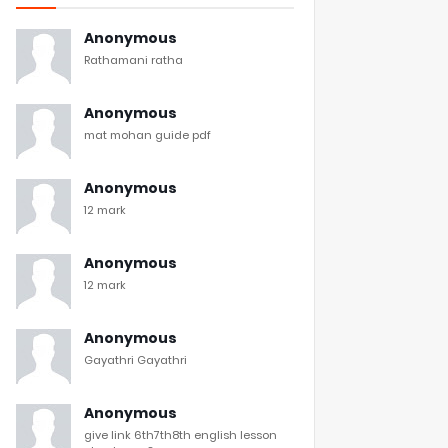
Anonymous
Rathamani ratha
Anonymous
mat mohan guide pdf
Anonymous
12 mark
Anonymous
12 mark
Anonymous
Gayathri Gayathri
Anonymous
give link 6th7th8th english lesson