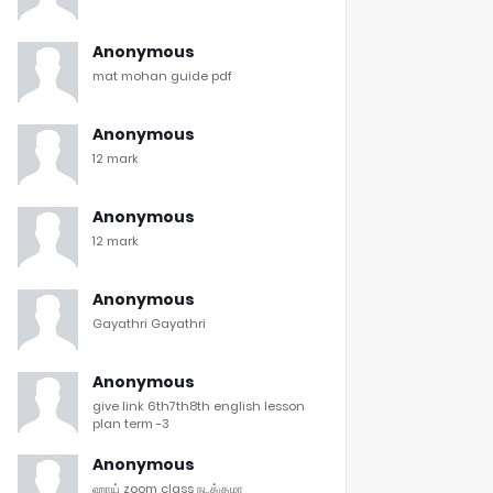
Anonymous
mat mohan guide pdf
Anonymous
12 mark
Anonymous
12 mark
Anonymous
Gayathri Gayathri
Anonymous
give link 6th7th8th english lesson
plan term -3
Anonymous
ஹாய் zoom class நடக்குமா