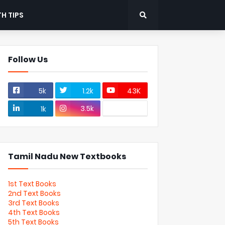
H TIPS
Follow Us
5k
1.2k
43K
3.5k
1k
Tamil Nadu New Textbooks
1st Text Books
2nd Text Books
3rd Text Books
4th Text Books
5th Text Books