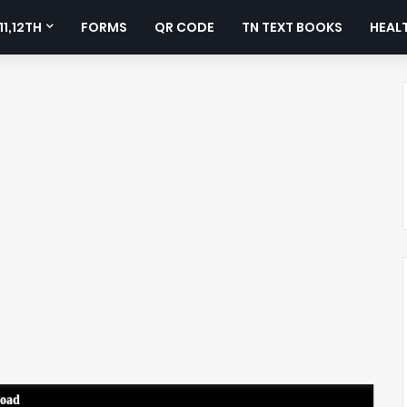
11,12TH
FORMS
QR CODE
TN TEXT BOOKS
HEALT
load