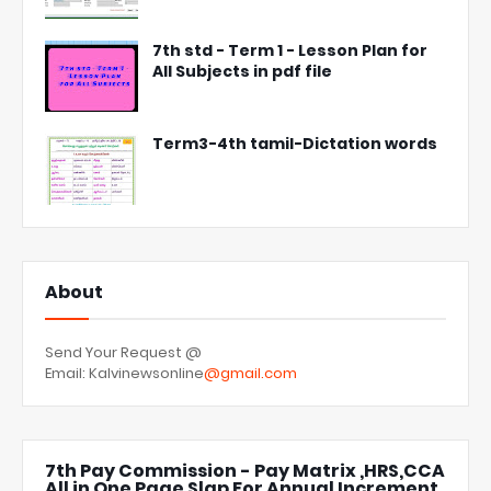
7th std - Term 1 - Lesson Plan for
All Subjects in pdf file
Term3-4th tamil-Dictation words
About
Send Your Request @
Email: Kalvinewsonline
@gmail.com
7th Pay Commission - Pay Matrix ,HRS,CCA
All in One Page Slap For Annual Increment