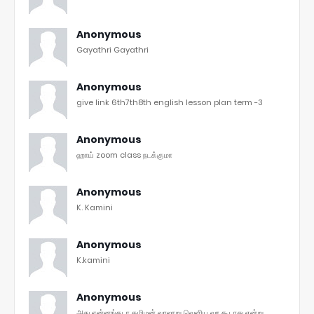
Anonymous
Gayathri Gayathri
Anonymous
give link 6th7th8th english lesson plan term -3
Anonymous
ஹாய் zoom class நடக்குமா
Anonymous
K. Kamini
Anonymous
K.kamini
Anonymous
அது என்னங்கடா தமிழன் வரலாறு வெளிய வர கூடாது என்று ...