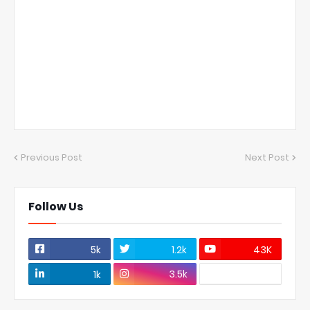
Previous Post
Next Post
Follow Us
5k
1.2k
43K
3.5k
1k