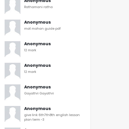
Anonymous
Rathamani ratha
Anonymous
mat mohan guide pdf
Anonymous
12 mark
Anonymous
12 mark
Anonymous
Gayathri Gayathri
Anonymous
give link 6th7th8th english lesson
plan term -3