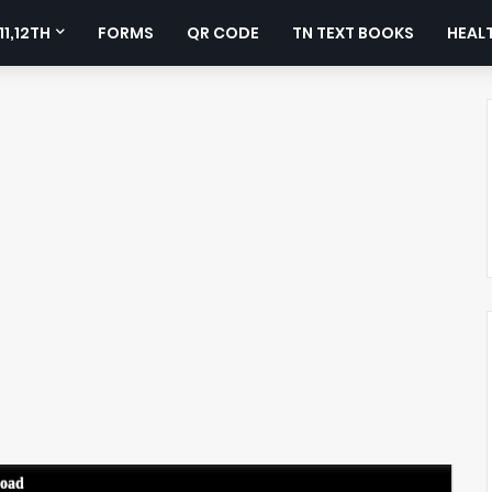
11,12TH
FORMS
QR CODE
TN TEXT BOOKS
HEALT
load