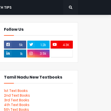
H TIPS
Follow Us
5k
1.2k
43K
3.5k
1k
Tamil Nadu New Textbooks
1st Text Books
2nd Text Books
3rd Text Books
4th Text Books
5th Text Books