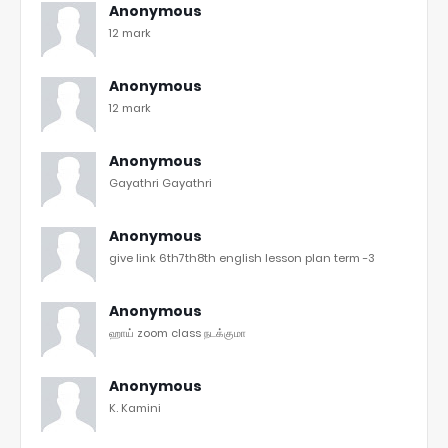
Anonymous
12 mark
Anonymous
12 mark
Anonymous
Gayathri Gayathri
Anonymous
give link 6th7th8th english lesson plan term -3
Anonymous
ஹாய் zoom class நடக்குமா
Anonymous
K. Kamini