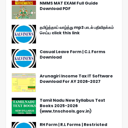
NMMS MAT EXAM Full Guide
Download PDF
தமிழ்த்தாய் வாழ்த்து mp3 பாடல் பதிவிறக்கம்
செய்ய click this link
Casual Leave Form | C.L Forms
Download
Arunagiri Income Tax IT Software
Download For AY 2026-2027
Tamil Nadu New Syllabus Text
Books 2025-2026
(www.tnschools.gov.in)
RH Form | R.L Forms | Restricted