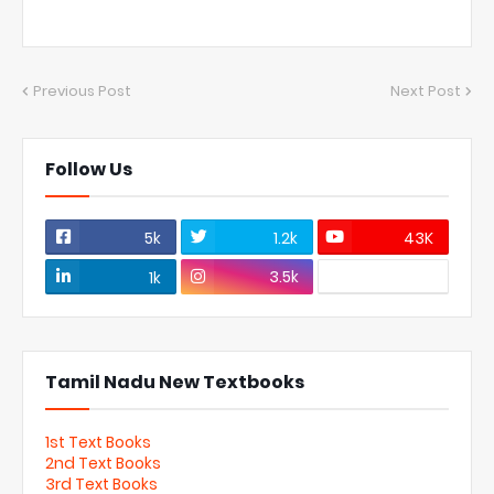
Previous Post
Next Post
Follow Us
5k
1.2k
43K
3.5k
1k
Tamil Nadu New Textbooks
1st Text Books
2nd Text Books
3rd Text Books