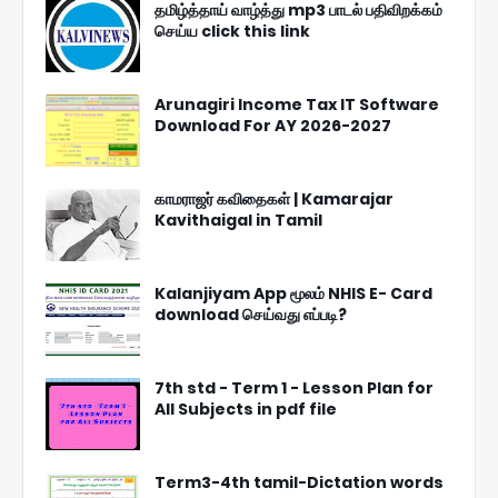
தமிழ்த்தாய் வாழ்த்து mp3 பாடல் பதிவிறக்கம்
செய்ய click this link
Arunagiri Income Tax IT Software
Download For AY 2026-2027
காமராஜர் கவிதைகள் | Kamarajar
Kavithaigal in Tamil
Kalanjiyam App மூலம் NHIS E- Card
download செய்வது எப்படி?
7th std - Term 1 - Lesson Plan for
All Subjects in pdf file
Term3-4th tamil-Dictation words