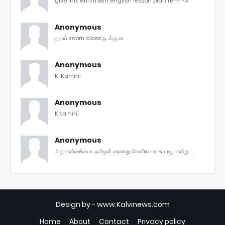
give link 6th7th8th english lesson plan term -3
Anonymous
ஹாய் zoom class நடக்குமா
Anonymous
K. Kamini
Anonymous
K.kamini
Anonymous
அது என்னங்கடா தமிழன் வரலாறு வெளிய வர கூடாது என்று ...
Design by -
www.Kalvinews.com
Home
About
Contact
Privacy policy