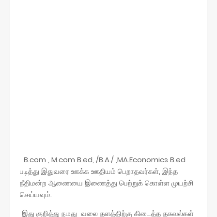
B.com , M.com B.ed, /B.A./ ,MA.Economics B.ed
படித்து இதுவரை ஊக்க ஊதியம் பெறாதவர்கள், இந்த
நீதிமன்ற ஆணையை இணைத்து பெற்றுக் கொள்ள முயற்சி
செய்யவும்.
இது குறித்து நமது வலை தளத்திற்கு கிடைத்த தகவல்கள்