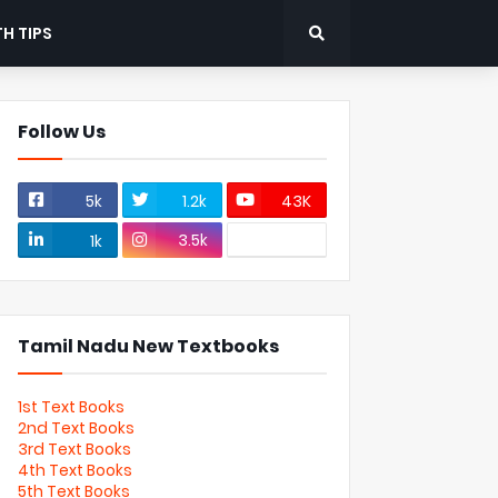
H TIPS
Follow Us
5k
1.2k
43K
3.5k
1k
Tamil Nadu New Textbooks
1st Text Books
2nd Text Books
3rd Text Books
4th Text Books
5th Text Books