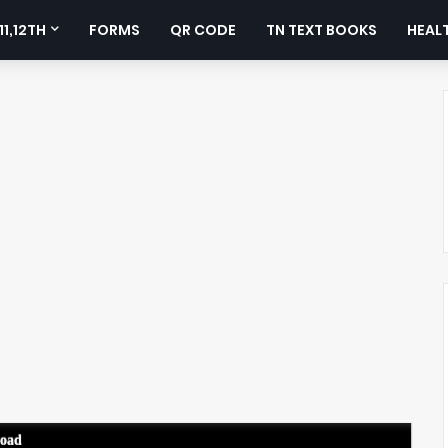
11,12TH
FORMS
QR CODE
TN TEXT BOOKS
HEALT
load