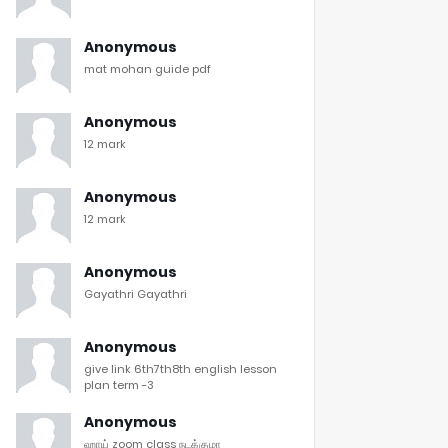
Anonymous
mat mohan guide pdf
Anonymous
12 mark
Anonymous
12 mark
Anonymous
Gayathri Gayathri
Anonymous
give link 6th7th8th english lesson
plan term -3
Anonymous
ஹாய் zoom class நடக்குமா