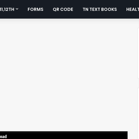
11,12TH
FORMS
QR CODE
TN TEXT BOOKS
HEALT
load