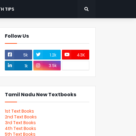
H TIPS
Follow Us
5k
1.2k
43K
3.5k
1k
Tamil Nadu New Textbooks
1st Text Books
2nd Text Books
3rd Text Books
4th Text Books
5th Text Books