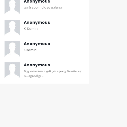
Anonymous
ஹாய் zoom class நடக்குமா
Anonymous
K. Kamini
Anonymous
K.kamini
Anonymous
அது என்னங்கடா தமிழன் வரலாறு வெளிய வர
கூடாது என்று ...