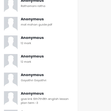
Anonymous
Rathamani ratha
Anonymous
mat mohan guide pdf
Anonymous
12 mark
Anonymous
12 mark
Anonymous
Gayathri Gayathri
Anonymous
give link 6th7th8th english lesson
plan term -3