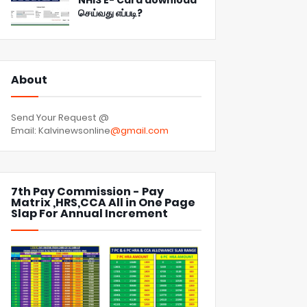
NHIS E- Card download
செய்வது எப்படி?
About
Send Your Request @
Email: Kalvinewsonline
@gmail.com
7th Pay Commission - Pay
Matrix ,HRS,CCA All in One Page
Slap For Annual Increment