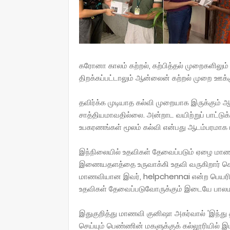
கரோனா காலம் கற்றல், கற்பித்தல் முறைகளிலும் டி
திறக்கப்பட்டாலும் ஆன்லைன் கற்றல் முறை ஊக்கு
தவிர்க்க முடியாத கல்வி முறையாக இருக்கும்
சாத்தியமாவதில்லை. அன்றாட வயிற்றுப் பாட்டுக
உபகரணங்கள் மூலம் கல்வி என்பது ஆடம்பரமாக 
இந்நிலையில் உதவிகள் தேவைப்படும் ஏழை மா
இணையதளத்தை உருவாக்கி உதவி வருகிறார் சென்
மாணவியான இவர், helpchennai என்ற பெயரில
உதவிகள் தேவைப்படுவோருக்கும் இடையே பாலமாக
இதுகுறித்து மாணவி குனிஷா அகர்வால் 'இந்து 
செய்யும் பெண்ணின் மகளுக்குக் கல்லூரியில் இட