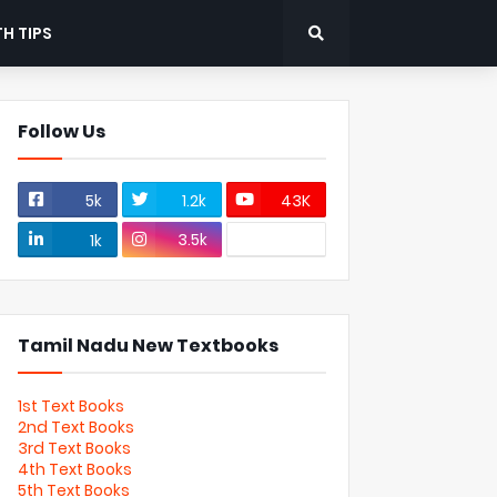
H TIPS
Follow Us
5k
1.2k
43K
3.5k
1k
Tamil Nadu New Textbooks
1st Text Books
2nd Text Books
3rd Text Books
4th Text Books
5th Text Books