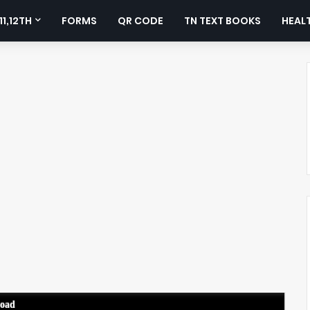
11,12TH
FORMS
QR CODE
TN TEXT BOOKS
HEALT
load