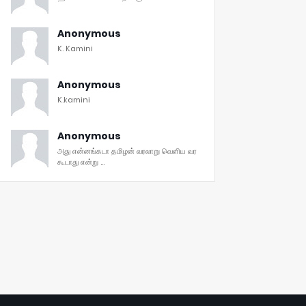
Anonymous
K. Kamini
Anonymous
K.kamini
Anonymous
அது என்னங்கடா தமிழன் வரலாறு வெளிய வர
கூடாது என்று ...