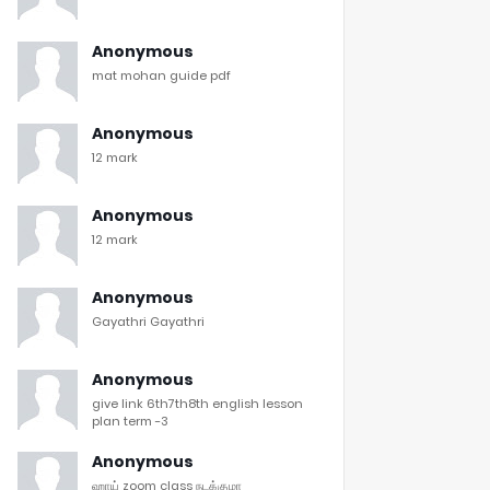
Anonymous
mat mohan guide pdf
Anonymous
12 mark
Anonymous
12 mark
Anonymous
Gayathri Gayathri
Anonymous
give link 6th7th8th english lesson
plan term -3
Anonymous
ஹாய் zoom class நடக்குமா