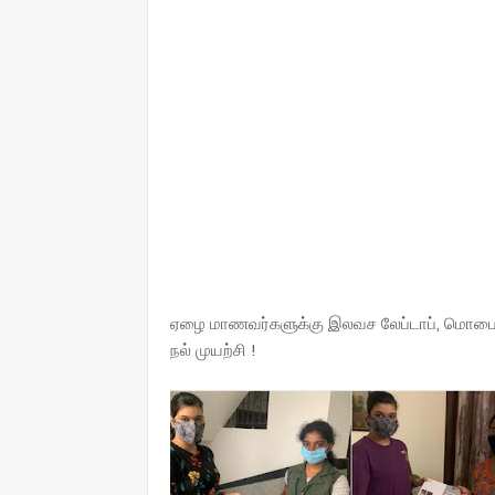
ஏழை மாணவர்களுக்கு இலவச லேப்டாப், மொபைல்
நல் முயற்சி !