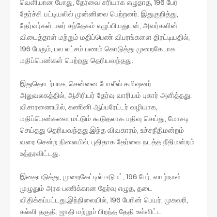
வெளியான போது, தேர்வை சரியாக எழுதாத, 196 பேர்
தேர்ச்சி பட்டியலில் முன்னிலை பெற்றனர். இதுகுறித்து,
தேர்வர்கள் பலர் சந்தேகம் எழுப்பியதுடன், அவர்களின்
விடைத்தாள் மற்றும் மதிப்பெண் விபரங்களை திரட்டியதில்,
196 பேரும், பல லட்சம் பணம் கொடுத்து முறைகேடாக
மதிப்பெண்கள் பெற்றது தெரியவந்தது.
இதுதொடர்பாக, சென்னை போலீஸ் கமிஷனர்
அலுவலகத்தில், ஆசிரியர் தேர்வு வாரியம் புகார் அளித்தது.
விசாரணையில், கணினி ஆப்பரேட்டர் வழியாக,
மதிப்பெண்களை மட்டும் கூடுதலாக பதிவு செய்து, மோசடி
செய்தது தெரியவந்தது.இந்த விவகாரம், உச்சநீதிமன்றம்
வரை சென்ற நிலையில், புதிதாக தேர்வை நடத்த நீதிமன்றம்
உத்தரவிட்டது.
இதையடுத்து, முறைகேட்டில் ஈடுபட், 196 பேர், வாழ்நாள்
முழுதும் அரசு பணிக்கான தேர்வு எழுத, தடை
விதிக்கப்பட்டது.இந்நிலையில், 196 பேரின் பெயர், முகவரி,
கல்வி தகுதி, ஜாதி மற்றும் பிறந்த தேதி உள்ளிட்ட