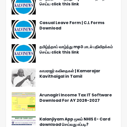
செய்ய click this link
Casual Leave Form | C.L Forms
Download
தமிழ்த்தாய் வாழ்த்து mp3 பாடல் பதிவிறக்கம்
செய்ய click this link
காமராஜர் கவிதைகள் | Kamarajar
Kavithaigal in Tamil
Arunagiri Income Tax IT Software
Download For AY 2026-2027
Kalanjiyam App மூலம் NHIS E- Card
download செய்வது எப்படி?