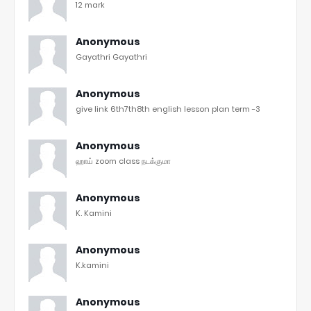
12 mark
Anonymous
Gayathri Gayathri
Anonymous
give link 6th7th8th english lesson plan term -3
Anonymous
ஹாய் zoom class நடக்குமா
Anonymous
K. Kamini
Anonymous
K.kamini
Anonymous