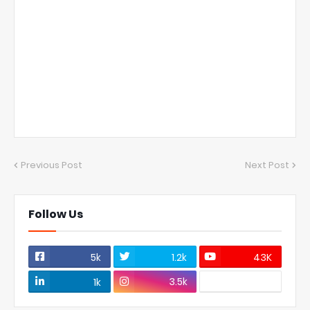
Previous Post
Next Post
Follow Us
5k
1.2k
43K
3.5k
1k