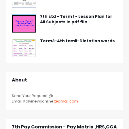
7th std - Term 1 - Lesson Plan for
All Subjects in pdf file
Term3-4th tamil-Dictation words
About
Send Your Request @
Email: Kalvinewsonline
@gmail.com
7th Pay Commission - Pay Matrix ,HRS,CCA