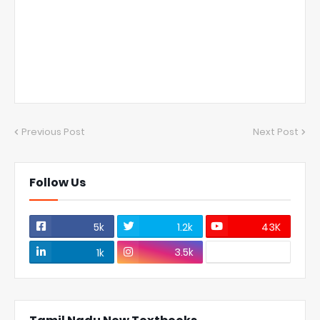
Previous Post
Next Post
Follow Us
5k
1.2k
43K
3.5k
1k