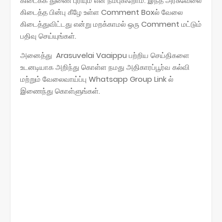
கிடைக்க துணை புரியும் என நம்புகிறோம். இந்த அரசுவேலை
கிடைத்த பின்பு கீழே உள்ள Comment Boxல் வேலை
கிடைத்துவிட்டது என்று மறக்காமல் ஒரு Comment மட்டும்
பதிவு செய்யுங்கள்.
அனைத்து Arasuvelai Vaaippu பற்றிய செய்திகளை
உடனடியாக அறிந்து கொள்ள நமது அதிகாரப்பூர்வ கல்வி
மற்றும் வேலைவாய்ப்பு Whatsapp Group Link ல்
இணைந்து கொள்ளுங்கள்.