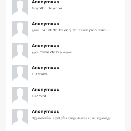
Anonymous
Gayathri Gayathri
Anonymous
give link 6th7th8th english lesson plan term -3
Anonymous
ஹாய் zoom class நடக்குமா
Anonymous
K. Kamini
Anonymous
K.kamini
Anonymous
அது என்னங்கடா தமிழன் வரலாறு வெளிய வர கூடாது என்று ...