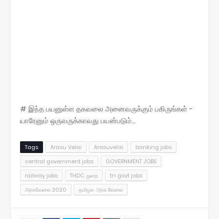
# இந்த பயனுள்ள தகவலை அனைவருக்கும் பகிருங்கள் -
யாரேனும் ஒருவருக்காவது பயன்படும்...
Tags
Arasu Velai
Arasuvelai
banking jobs
central government jobs
GOVERNMENT JOBS
railway jobs
THDC துறை
tn govt jobs
அரசுவேலை 2020
தமிழக அரசு வேலை