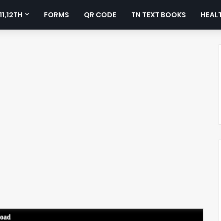
11,12TH
FORMS
QR CODE
TN TEXT BOOKS
HEALT
load