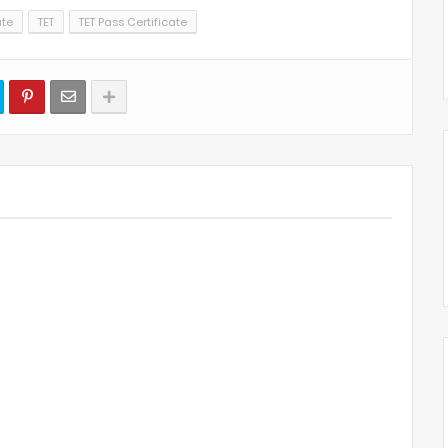
ate
TET
TET Pass Certificate