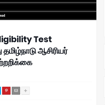
load
igibility Test
ு தமிழ்நாடு ஆசிரியர்
ற்றறிக்கை