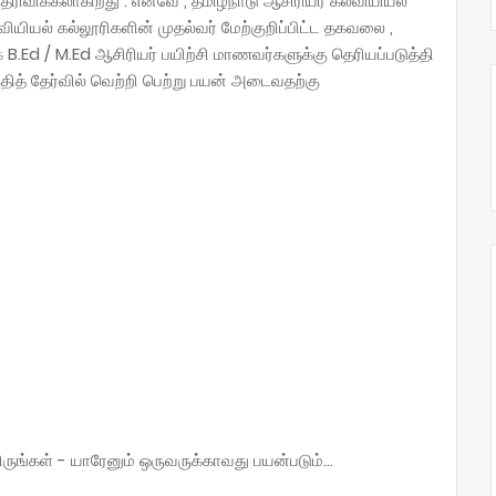
தெரிவிக்கலாகிறது . எனவே , தமிழ்நாடு ஆசிரியர் கல்வியியல்
யியல் கல்லூரிகளின் முதல்வர் மேற்குறிப்பிட்ட தகவலை ,
 B.Ed / M.Ed ஆசிரியர் பயிற்சி மாணவர்களுக்கு தெரியப்படுத்தி
ுதித் தேர்வில் வெற்றி பெற்று பயன் அடைவதற்கு
்கள் - யாரேனும் ஒருவருக்காவது பயன்படும்...