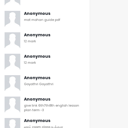
Anonymous
mat mohan guide pdf
Anonymous
12 mark
Anonymous
12 mark
Anonymous
Gayathri Gayathri
Anonymous
give link 6th7th8th english lesson
plan term -3
Anonymous
ஹாய் zoom class நடக்குமா