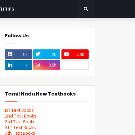
H TIPS
Follow Us
5k
1.2k
43K
3.5k
1k
Tamil Nadu New Textbooks
1st Text Books
2nd Text Books
3rd Text Books
4th Text Books
5th Text Books