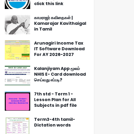
click this link
காமராஜர் கவிதைகள் |
Kamarajar Kavithaigal
in Tamil
Arunagiri Income Tax
IT Software Download
For AY 2026-2027
Kalanjiyam App மூலம்
NHIS E- Card download
செய்வது எப்படி?
7th std - Term 1 -
Lesson Plan for All
Subjects in pdf file
Term3-4th tamil-
Dictation words