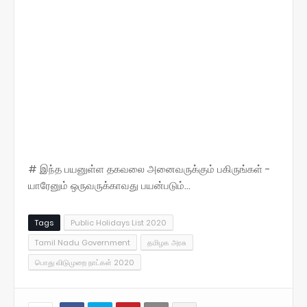
# இந்த பயனுள்ள தகவலை அனைவருக்கும் பகிருங்கள் -
யாரேனும் ஒருவருக்காவது பயன்படும்...
Tags
Public Holidays List 2020
Tamil Nadu Government
தமிழக அரசு
பொது விடுமுறை நாட்கள் 2020