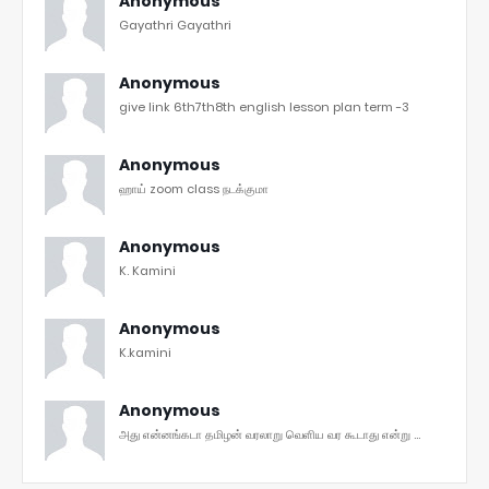
Anonymous
Gayathri Gayathri
Anonymous
give link 6th7th8th english lesson plan term -3
Anonymous
ஹாய் zoom class நடக்குமா
Anonymous
K. Kamini
Anonymous
K.kamini
Anonymous
அது என்னங்கடா தமிழன் வரலாறு வெளிய வர கூடாது என்று ...