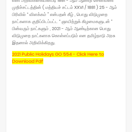
எண் அறிவிக்கையின்படி 1881 - ஆம் ஆண்டு செலாவணி
முறிச்சட்டத்தின் ( மத்தியச் சட்டம் XXVI / 1881 ) 25 - ஆம்
பிரிவில் “ விளக்கம் " என்பதன் கீழ் , பொது விடுமுறை
நாட்களாக குறிப்பிடப்பட்ட “ ஞாயிற்றுக் கிழமைகளுடன் ”
பின்வரும் நாட்களும் , 2021 - ஆம் ஆண்டிற்கான பொது
விடுமுறை நாட்களாக கொள்ளப்படும் என தமிழ்நாடு அரசு
இதனால் அறிவிக்கிறது.
2021 Public Holidays GO 554 - Click Here to
Download Pdf