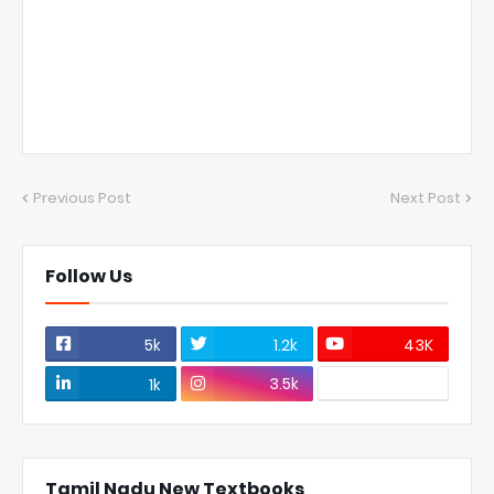
Previous Post
Next Post
Follow Us
5k
1.2k
43K
3.5k
1k
Tamil Nadu New Textbooks